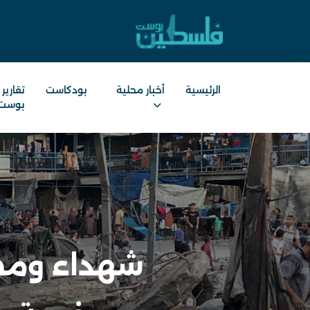
الرئيسية
أخبار محلية
بودكاست
تقارير
بوست
شهداء ومص