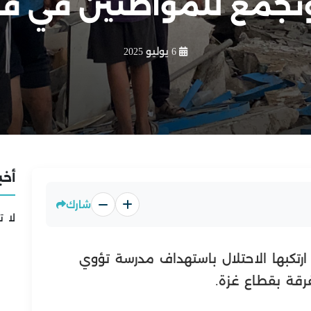
تجمع للمواطنين في قط
6 يوليو 2025
أخب
شارك
لا ت
ازر ارتكبها الاحتلال باستهداف مدرسة تؤوي
قة بقطاع غزة.