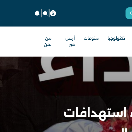
تكنولوجيا
منوعات
أرسل
من
خبر
نحن
 استهدافات