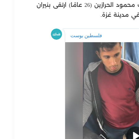
وقالت مصادر محلية إن الشاب يوسف محمود الحرازين (26 عامًا) ارتقى بنيران
قي مدينة غزة.