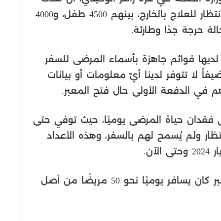
أكثر من 20 ألف مريض على قوائم الانتظار للعلاج بالخارج، بينهم 4500 طفل، و4000
لديها قوائم جاهزة بأسماء المرضى للسفر
فاً لا تتوفر لدينا أيّ معلومات أو بيانات
 في الدفعة الأولى حال فتح المعبر.
لى فقدان حياة المرضى يوميًا، حيث توفي حتى
م الانتظار ولم يُسمح لهم بالسفر، وهذه الأعداد
وأوضح الوحيدي أنه وقبل إغلاق المعبر كان يسافر يوميًا نحو 50 مريضًا من أصل