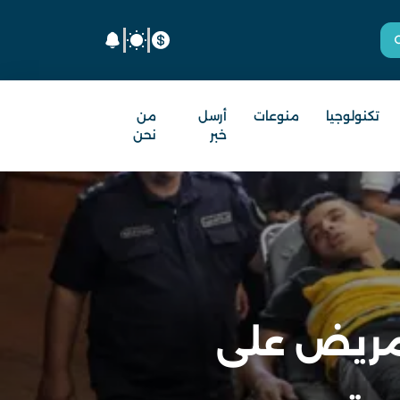
تكنولوجيا
منوعات
أرسل
من
خبر
نحن
رضى غزة.. 20 ألف مريض على