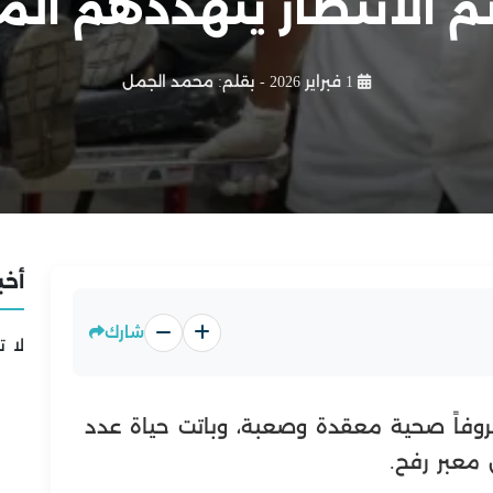
م الانتظار يتهددهم ال
1 فبراير 2026
- بقلم:
محمد الجمل
أخب
شارك
لا ت
وفاً صحية معقدة وصعبة، وباتت حياة عدد
 معبر رفح.