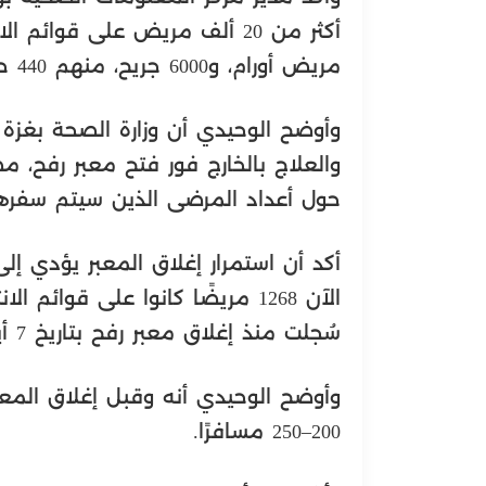
مريض أورام، و6000 جريح، منهم 440 حالة حرجة جدًا وطارئة.
وأوضح الوحيدي أن وزارة الصحة بغزة 
والعلاج بالخارج فور فتح معبر رفح، مضي
حول أعداد المرضى الذين سيتم سفرهم
أكد أن استمرار إغلاق المعبر يؤدي إ
الآن 1268 مريضًا كانوا على قوائ
سُجلت منذ إغلاق معبر رفح بتاريخ 7 أيار 2024 وحتى الآن.
200–250 مسافرًا.