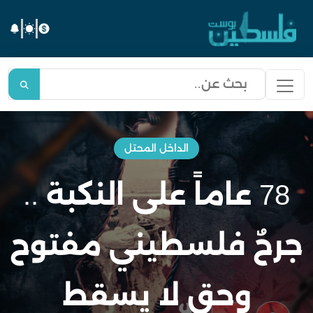
الداخل المحتل
78 عاماً على النكبة ..
جرحٌ فلسطيني مفتوح
وحق لا يسقط