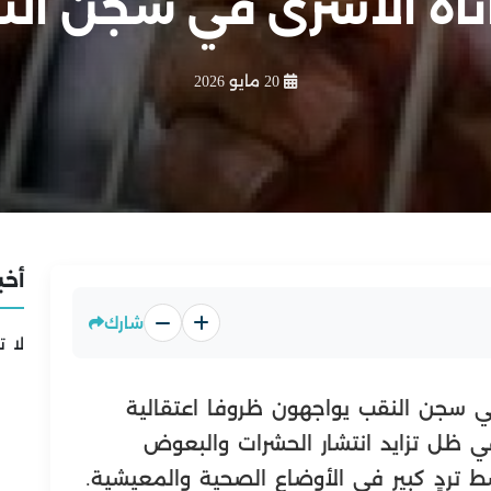
اة الأسرى في سجن ال
20 مايو 2026
أخب
شارك
لا ت
ي سجن النقب يواجهون ظروفا اعتقالية
في ظل تزايد انتشار الحشرات والبعوض
 تردٍ كبير في الأوضاع الصحية والمعيشية.