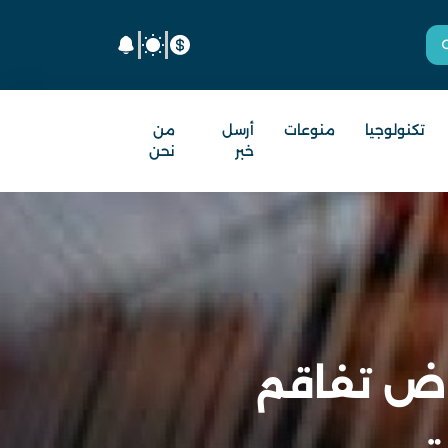
تكنولوجيا
منوعات
أرسل
من
خبر
نحن
راض تفاقم