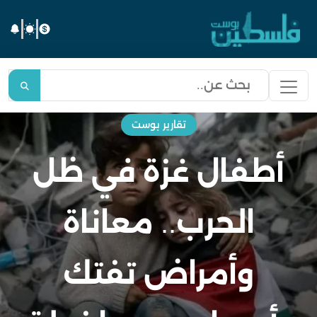
تقارير بوست
أطفال غزة في ظل
الحرب.. معاناة
وأمراض تفتك