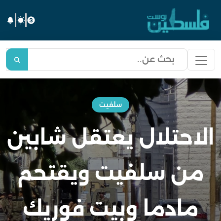
سلفيت
الاحتلال يعتقل شابين
من سلفيت ويقتحم
مادما وبيت فوريك