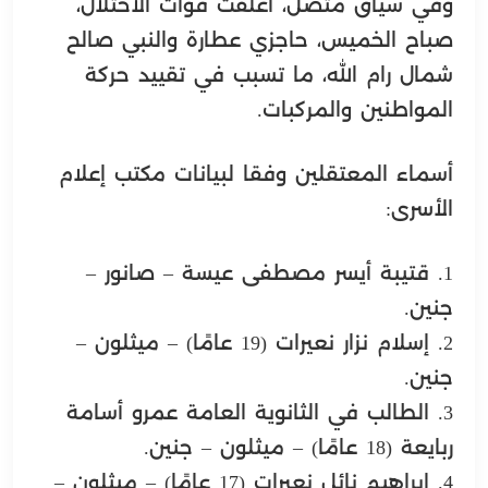
وفي سياق متصل، أغلقت قوات الاحتلال،
صباح الخميس، حاجزي عطارة والنبي صالح
شمال رام الله، ما تسبب في تقييد حركة
المواطنين والمركبات.
أسماء المعتقلين وفقا لبيانات مكتب إعلام
الأسرى:
1. قتيبة أيسر مصطفى عيسة – صانور –
جنين.
2. إسلام نزار نعيرات (19 عامًا) – ميثلون –
جنين.
3. الطالب في الثانوية العامة عمرو أسامة
ربايعة (18 عامًا) – ميثلون – جنين.
4. إبراهيم نائل نعيرات (17 عامًا) – ميثلون –