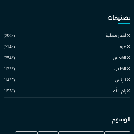
تصنيفات
أخبار محلية
(2908)
غزة
(7148)
القدس
(2548)
الخليل
(1223)
نابلس
(1425)
رام الله
(1578)
الوسوم