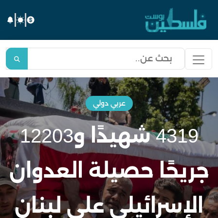
عربي دولي
4319 شهيدًا و12203
جريحًا حصيلة العدوان
الإسرائيلي على لبنان