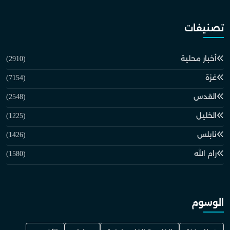
تصنيفات
أخبار محلية
(2910)
غزة
(7154)
القدس
(2548)
الخليل
(1225)
نابلس
(1426)
رام الله
(1580)
الوسوم