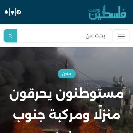
جنين
مستوطنون يحرقون
منزلًا ومركبة جنوب