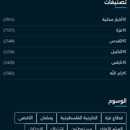
تصنيفات
أخبار محلية
(2911)
غزة
(7157)
القدس
(2548)
الخليل
(1226)
نابلس
(1426)
رام الله
(1582)
الوسوم
قطاع غزة
الخارجية الفلسطينية
رمضان
الأقصى
العشر الأواخر
مستوطنين
اشتباك
الاحتلال