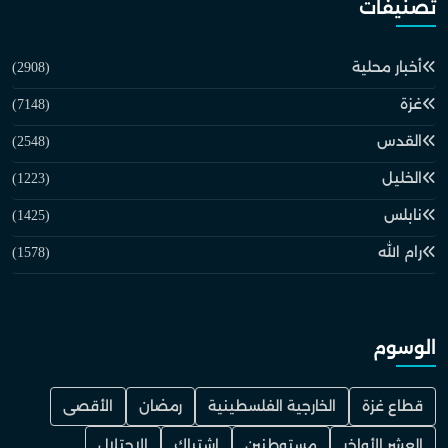
تصنيفات
أخبار محلية
(2908)
غزة
(7148)
القدس
(2548)
الخليل
(1223)
نابلس
(1425)
رام الله
(1578)
الوسوم
قطاع غزة
الخارجية الفلسطينية
رمضان
الأقصى
العشر الأواخر
مستوطنين
اشتباك
الاحتلال