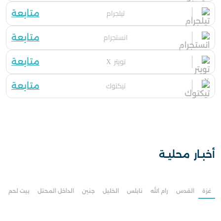
تيلجرام
متابعة
انستجرام
متابعة
تويتر X
متابعة
تيكتوك
متابعة
أخبـار محليـة
غزة
القدس
رام الله
نابلس
الخليل
جنين
الداخل المحتل
بيت لحم
ط