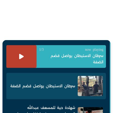
1/3
now playing
سرطان الاستيطان يواصل قضم
الضفة
سرطان الاستيطان يواصل قضم الضفة
شهادة حية للمسعف عبدالله