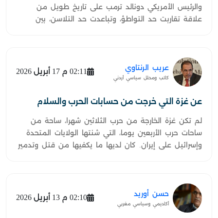
والرئيس الأمريكي دونالد ترمب على تاريخ طويل من
علاقة تقاربت حد التواطؤ، وتباعدت حد التلاسن، بين
السلطتين الزمنية والدينية في الغرب، متراوحة بين التبرير
في القرون الوسطى، والتفسير في القرون الحديثة، دون أن
تأتي العلمنة، شاملة وجزئية، عليها تماما.
عريب الرنتاوي
02:11 م 17 أبريل 2026
كاتب ومحلل سياسي أردني
عن غزة التي خرجت من حسابات الحرب والسلام
لم تكن غزة الخارجة من حرب الثلاثين شهرا، ساحة من
ساحات حرب الأربعين يوما، التي شنتها الولايات المتحدة
وإسرائيل على إيران. كان لديها ما يكفيها من قتل وتدمير
وخراب واحتلال، وبما حال ويحول دون تلبيتها بما يعرف
بنداء "وحدة الساحات"، والاستجابة لمطلب "تلازم
المسارات". وتلكم هي أول هذه الحروب المتناسلة منذ
السابع من أكتوبر/تشرين الأول 2023، والمؤكد أنها لن
حسن أوريد
02:10 م 13 أبريل 2026
أكاديمي وسياسي مغربي
تكون...