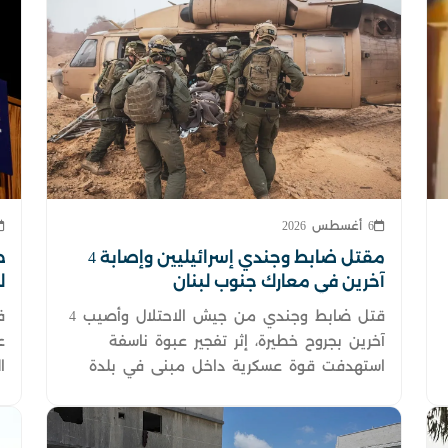
6 أغسطس 2026
مقتل ضابط وجندي إسرائيليين وإصابة 4
ط
آخرين في معارك جنوب لبنان
ل
ب
قتل ضابط وجندي من جيش الاحتلال وأصيب 4
ف
آخرين بجروح خطيرة، إثر تفجير عبوة ناسفة
ع
استهدفت قوة عسكرية داخل مبنى في بلدة
ا
مجدل زون جنوبي لبنان.
ف
ا