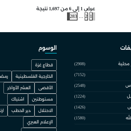
عرض
1
إلى
6
من
1,697
نتيجة
283
…
2
1
فات
الوسوم
 محلية
(2908)
قطاع غزة
(7152)
الخارجية الفلسطينية
رمضا
دس
(2548)
الأقصى
العشر الأواخر
يل
(1224)
مستوطنين
اشتباك
س
(1426)
الاحتلال
دير الحطب
ارت
لله
(1580)
الإعلام العبري