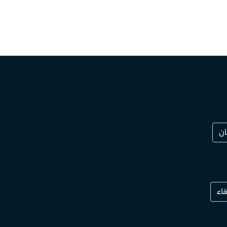
ن
قاء