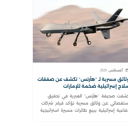
3 أغسطس 2026
ثائق مسربة لـ "هآرتس" تكشف عن صفقات
لاح إسرائيلية ضخمة للإمارات
شفت صحيفة "هآرتس" العبرية في تحقيق
ستقصائي عن وثائق مسربة تؤكد قيام شركات
فاعية إسرائيلية ببيع طائرات مسيرة استراتيجية
منظومات عسكرية متطورة جداً لدولة الإمارات
لعربية المتحدة.