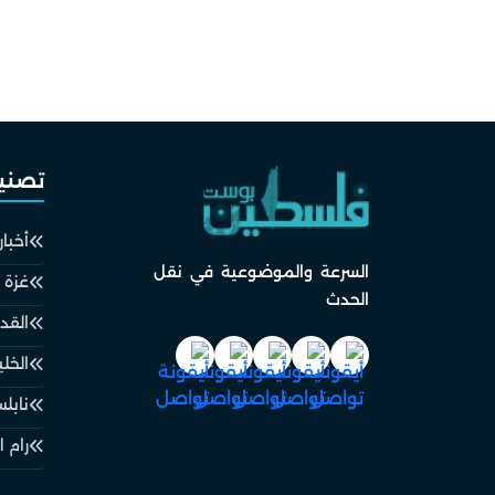
تصني
أخبار
السرعة والموضوعية في نقل
غزة
الحدث
الق
الخل
نابل
رام ا