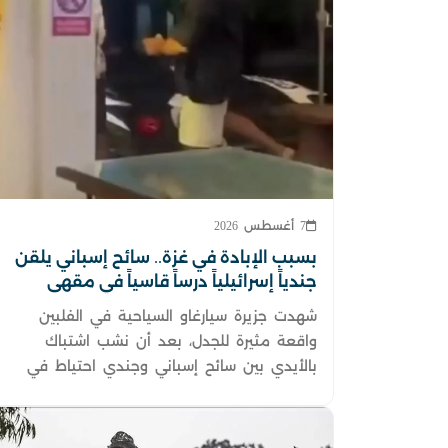
7 أغسطس 2026
بسبب الإبادة في غزة.. سائح إسباني يلقن
جندياً إسرائيلياً درساً قاسياً في مقهى
فلبيني
شهدت جزيرة سيارغاو السياحية في الفلبين
واقعة مثيرة للجدل، بعد أن نشب اشتباك
بالأيدي بين سائح إسباني وجندي احتياط في
جيش الاحتلال الإسرائيلي داخل أحد المقاهي.