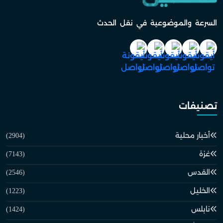
السرعة والموضوعية في نقل الحدث
تصنيفات
أخبار محلية
(2904)
غزة
(7143)
القدس
(2546)
الخليل
(1223)
نابلس
(1424)