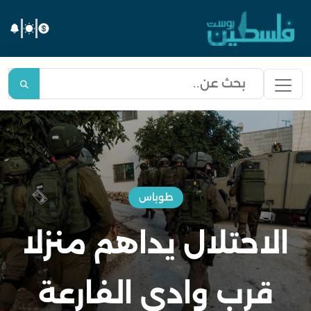
طوباس
الاحتلال يداهم منزلا
قرب وادي الفارعة