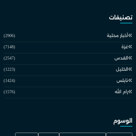
تصنيفات
أخبار محلية
(2906)
غزة
(7148)
القدس
(2547)
الخليل
(1223)
نابلس
(1424)
رام الله
(1576)
الوسوم