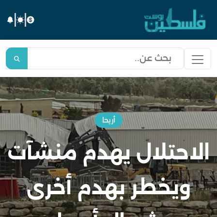
أريحا
الاحتلال يهدم منشآت
ويخطر بهدم أخرى