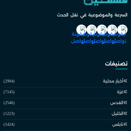
السرعة والموضوعية في نقل الحدث
تصنيفات
أخبار محلية
(2904)
غزة
(7145)
القدس
(2546)
الخليل
(1223)
نابلس
(1424)